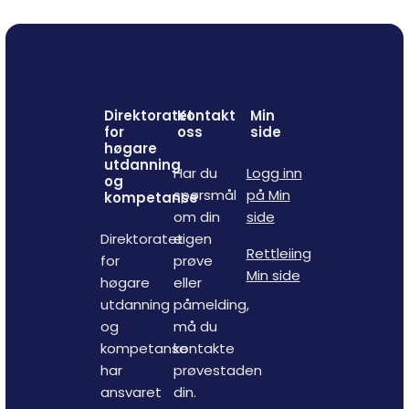
Direktoratet
Kontakt
Min
for
oss
side
høgare
utdanning
Har du
Logg inn
og
spørsmål
på Min
kompetanse
om din
side
Direktoratet
eigen
Rettleiing
for
prøve
Min side
høgare
eller
utdanning
påmelding,
og
må du
kompetanse
kontakte
har
prøvestaden
ansvaret
din.