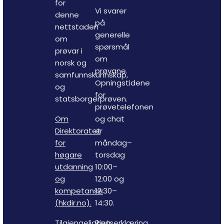
for
Vi svarer
denne
på
nettstaden
generelle
om
spørsmål
prøvar i
om
norsk og
prøvane.
samfunnskunnskap,
Opningstidene
og
for
statsborgerprøven.
prøvetelefonen
Om
og chat
Direktoratet
er
for
måndag–
høgare
torsdag
utdanning
10:00–
og
12:00 og
kompetanse
12:30–
(hkdir.no).
14:30.
Tilgjengelighetserklæring
Ring