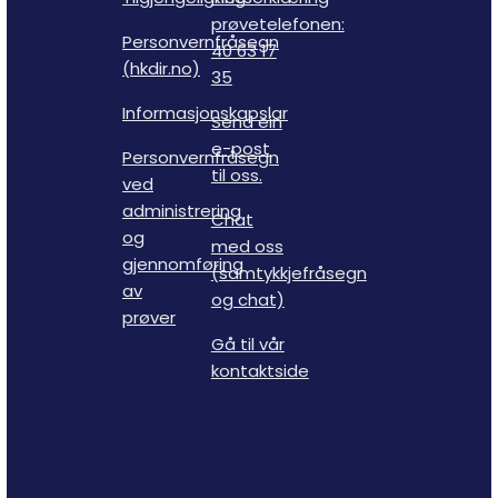
prøvetelefonen:
Personvernfråsegn
40 63 17
(hkdir.no)
35
Informasjonskapslar
Send ein
e-post
Personvernfråsegn
til oss.
ved
administrering
Chat
og
med oss
gjennomføring
(samtykkjefråsegn
av
og chat)
prøver
Gå til vår
kontaktside