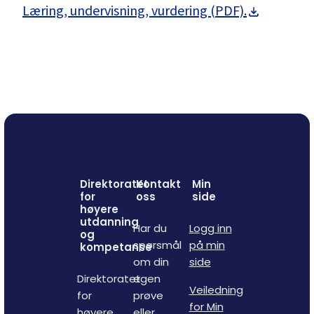
Læring, undervisning, vurdering (PDF).
Direktoratet
Kontakt
Min
for
oss
side
høyere
utdanning
Har du
Logg inn
og
spørsmål
på min
kompetanse
om din
side
Direktoratet
egen
Veiledning
for
prøve
for Min
høyere
eller