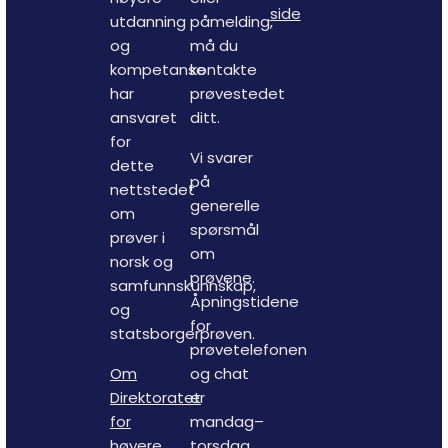
side
utdanning
påmelding,
og
må du
kompetanse
kontakte
har
prøvestedet
ansvaret
ditt.
for
Vi svarer
dette
på
nettstedet
generelle
om
spørsmål
prøver i
om
norsk og
prøvene.
samfunnskunnskap,
Åpningstidene
og
for
statsborgerprøven.
prøvetelefonen
Om
og chat
Direktoratet
er
for
mandag–
høyere
torsdag