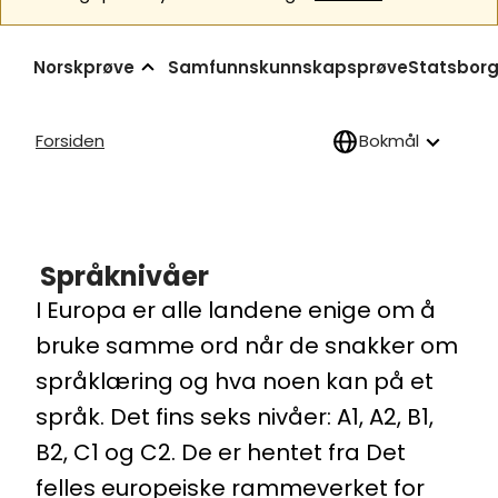
Norskprøve
Samfunnskunnskapsprøve
Statsborg
Forsiden
Bokmål
Språknivåer
I Europa er alle landene enige om å
bruke samme ord når de snakker om
språklæring og hva noen kan på et
språk. Det fins seks nivåer: A1, A2, B1,
B2, C1 og C2. De er hentet fra Det
felles europeiske rammeverket for