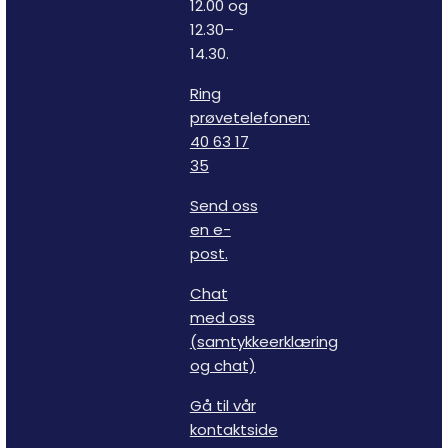
12.00 og
12.30–
14.30.
Ring
prøvetelefonen:
40 63 17
35
Send oss
en e-
post.
Chat
med oss
(samtykkeerklæring
og chat)
Gå til vår
kontaktside