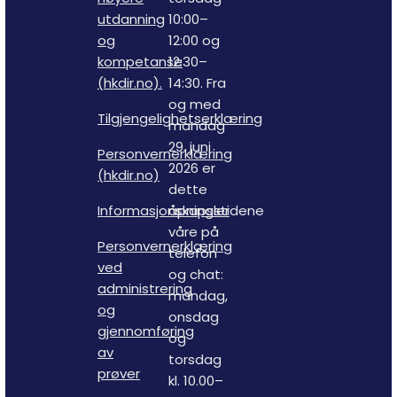
utdanning
10:00–
og
12:00 og
kompetanse
12:30–
(hkdir.no).
14:30. Fra
og med
Tilgjengelighetserklæring
mandag
29. juni
Personvernerklæring
2026 er
(hkdir.no)
dette
Informasjonskapsler
åpningstidene
våre på
Personvernerklæring
telefon
ved
og chat:
administrering
mandag,
og
onsdag
gjennomføring
og
av
torsdag
prøver
kl. 10.00–