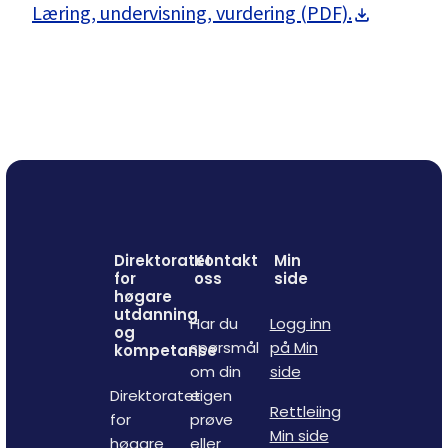
Læring, undervisning, vurdering (PDF).
Direktoratet
Kontakt
Min
for
oss
side
høgare
utdanning
Har du
Logg inn
og
spørsmål
på Min
kompetanse
om din
side
Direktoratet
eigen
Rettleiing
for
prøve
Min side
høgare
eller