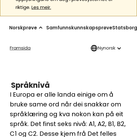
riktige.
Les meir.
Norskprøve
Samfunnskunnskapsprøve
Statsborg
Framsida
Nynorsk
Språknivå
I Europa er alle landa einige om å
bruke same ord når dei snakkar om
språklæring og kva nokon kan på eit
språk. Det finst seks nivå: A1, A2, B1, B2,
C1 og C2. Desse kjem frå Det felles