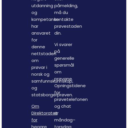
utdanning
påmelding,
og
må du
kompetanse
kontakte
har
prøvestaden
ansvaret
din.
for
Vi svarer
denne
på
nettstaden
generelle
om
spørsmål
prøvar i
om
norsk og
prøvane.
samfunnskunnskap,
Opningstidene
og
for
statsborgerprøven.
prøvetelefonen
Om
og chat
Direktoratet
er
for
måndag–
høgare
torsdag