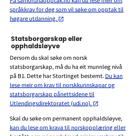
På samordnaopptak.no kan du lese meir om
språkkrav for deg som vil søke om opptak til
høgare utdanning.
Statsborgarskap eller
opphaldsløyve
Dersom du skal søke om norsk
statsborgarskap, må du ha eit munnleg nivå
på B1. Dette har Stortinget bestemt.
Du kan
lese meir om krav til norskkunnskapar og
statsborgarskap pånettsidene til
Utlendingsdirektoratet (udi.no).
Skal du søke om permanent opphaldsløyve,
kan du lese om krava til norskopplæring eller