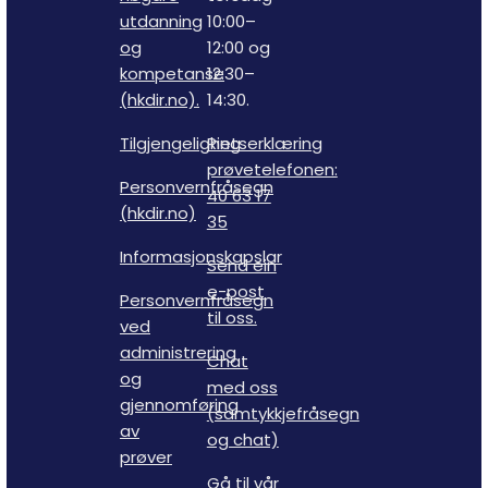
utdanning
10:00–
og
12:00 og
kompetanse
12:30–
(hkdir.no).
14:30.
Tilgjengelighetserklæring
Ring
prøvetelefonen:
Personvernfråsegn
40 63 17
(hkdir.no)
35
Informasjonskapslar
Send ein
e-post
Personvernfråsegn
til oss.
ved
administrering
Chat
og
med oss
gjennomføring
(samtykkjefråsegn
av
og chat)
prøver
Gå til vår