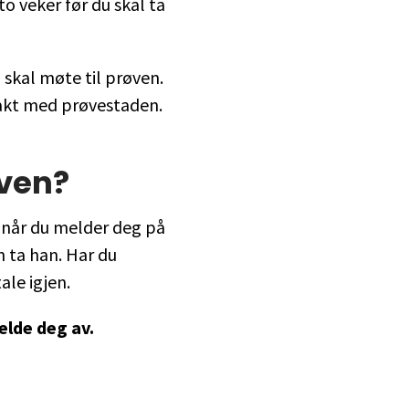
to veker før du skal ta
 skal møte til prøven.
takt med prøvestaden.
øven?
 når du melder deg på
n ta han. Har du
ale igjen.
elde deg av.