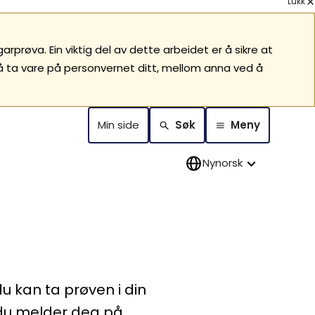
Lukk
prøva. Ein viktig del av dette arbeidet er å sikre at
 å ta vare på personvernet ditt, mellom anna ved å
Min side
Søk
Meny
Nynorsk
kan ta prøven i din
du melder deg på.