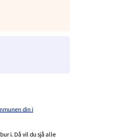
ommunen din i
ur i. Då vil du sjå alle