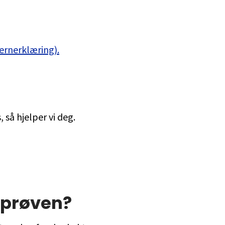
vernerklæring).
 så hjelper vi deg.
l prøven?