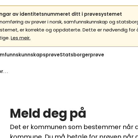
gar av identitetsnummeret ditt i prøvesystemet
nnomføring av prøver i norsk, samfunnskunnskap og statsborgar
ystemet, er korrekte og oppdaterte. Dette er nødvendig for
tige.
Les meir.
mfunnskunnskapsprøve
Statsborgerprøve
Meld deg pa statsborgarprove
Meld deg på
Det er kommunen som bestemmer når du 
kommune. Du må betale for prøven når 