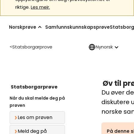
riktige.
Les meir.
Norskprøve
Samfunnskunnskapsprøve
Statsborg
Statsborgarprove
Nynorsk
>
Øv til p
Statsborgarprøve
Du øver de
Når du skal melde deg på
diskutere 
prøven
norske sa
Les om prøven
Meld deg på
På denne s