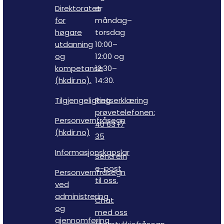
Direktoratet
er
for
måndag–
høgare
torsdag
utdanning
10:00–
og
12:00 og
kompetanse
12:30–
(hkdir.no).
14:30.
Tilgjengelighetserklæring
Ring
prøvetelefonen:
Personvernfråsegn
40 63 17
(hkdir.no)
35
Informasjonskapslar
Send ein
e-post
Personvernfråsegn
til oss.
ved
administrering
Chat
og
med oss
gjennomføring