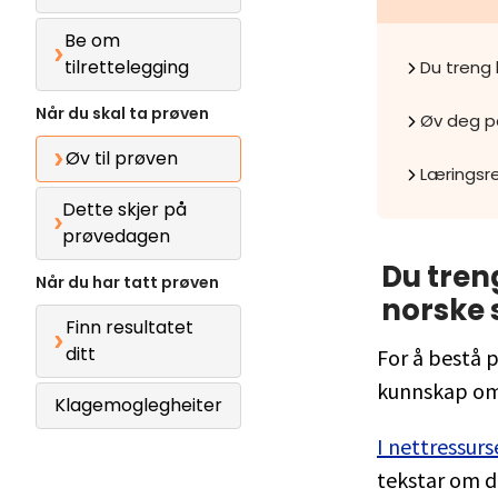
Be om
tilrettelegging
Du treng
Når du skal ta prøven
Øv deg p
Øv til prøven
Læringsr
Dette skjer på
prøvedagen
Du tren
Når du har tatt prøven
norske
Finn resultatet
ditt
For å bestå 
kunnskap om
Klagemoglegheiter
I nettressu
tekstar om d