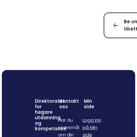
Be o
tilre
Direktoratet
Kontakt
Min
for
oss
side
høgare
utdanning
Har du
Logg inn
og
spørsmål
på Min
kompetanse
om din
side