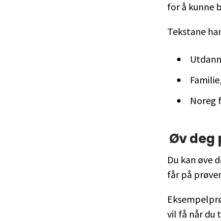
for å kunne 
Tekstane ha
Utdann
Familie
Noreg f
Øv deg 
Du kan øve d
får på prøve
Eksempelprø
vil få når du