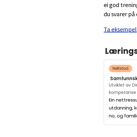
ei god trenin
du svarer på
Ta eksempel
Lærings
Nettstad
Samfunnsk
Utviklet av D
kompetanse
Ein nettres
utdanning, 
no, og famil