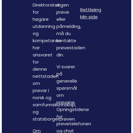
Direktoratet
eigen
Rettleiing
for
prøve
Min side
høgare
eller
utdanning
påmelding,
og
må du
kompetanse
kontakte
har
prøvestaden
ansvaret
din.
for
Vi svarer
denne
på
nettstaden
generelle
om
spørsmål
prøvar i
om
norsk og
prøvane.
samfunnskunnskap,
Opningstidene
og
for
statsborgerprøven.
prøvetelefonen
Om
og chat